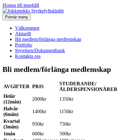
Hoppa till innehåll
Välkommen till Jokkmokks Styrkelyftsklubb-Stället för friskvårds
Primär meny
Jokkmokks Styrkelyftsklubb
och gymaktiviteter
Välkommen
Aktuellt
Bli medlem/förlänga medlemskap
Portfolio
Styrelsen/Dokumentbank
Kontakta oss
Bli medlem/förlänga medlemskap
STUDERANDE/
AVGIFTER
PRIS
ÅLDERSPENSIONÄRER
Helår
2000kr
1350kr
(12mån)
Halvår
1400kr
1150kr
(6mån)
Kvartal
950kr
750kr
(3mån)
1mån
600kr
500kr