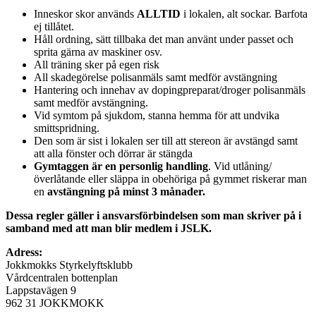
Inneskor skor används
ALLTID
i lokalen, alt sockar. Barfota
ej tillåtet.
Håll ordning, sätt tillbaka det man använt under passet och
sprita gärna av maskiner osv.
All träning sker på egen risk
All skadegörelse polisanmäls samt medför avstängning
Hantering och innehav av dopingpreparat/droger polisanmäls
samt medför avstängning.
Vid symtom på sjukdom, stanna hemma för att undvika
smittspridning.
Den som är sist i lokalen ser till att stereon är avstängd samt
att alla fönster och dörrar är stängda
Gymtaggen är en personlig handling
. Vid utlåning/
överlåtande eller släppa in obehöriga på gymmet riskerar man
en
avstängning på minst 3 månader.
Dessa regler gäller i ansvarsförbindelsen som man skriver på i
samband med att man blir medlem i JSLK.
Adress:
Jokkmokks Styrkelyftsklubb
Vårdcentralen bottenplan
Lappstavägen 9
962 31 JOKKMOKK