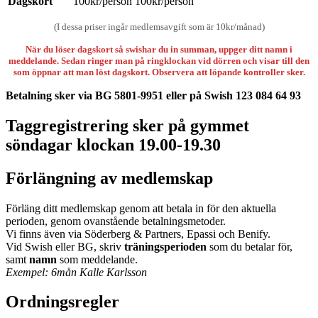
Dagskort
100kr/person
100kr/person
(I dessa priser ingår medlemsavgift som är 10kr/månad)
När du löser dagskort så swishar du in summan, uppger ditt namn i
meddelande. Sedan ringer man på ringklockan vid dörren och visar till den
som öppnar att man löst dagskort. Observera att löpande kontroller sker.
Betalning sker via BG 5801-9951 eller på Swish 123 084 64 93
Taggregistrering sker på gymmet
söndagar klockan 19.00-19.30
Förlängning av medlemskap
Förläng ditt medlemskap genom att betala in för den aktuella
perioden, genom ovanstående betalningsmetoder.
Vi finns även via Söderberg & Partners, Epassi och Benify.
Vid Swish eller BG, skriv
träningsperioden
som du betalar för,
samt
namn
som meddelande.
Exempel: 6mån Kalle Karlsson
Ordningsregler